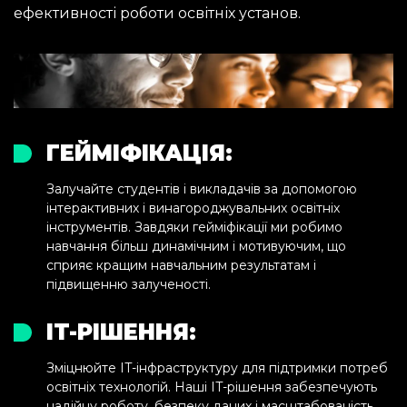
ефективності роботи освітніх установ.
ГЕЙМІФІКАЦІЯ:
Залучайте студентів і викладачів за допомогою
інтерактивних і винагороджувальних освітніх
інструментів. Завдяки гейміфікації ми робимо
навчання більш динамічним і мотивуючим, що
сприяє кращим навчальним результатам і
підвищенню залученості.
IT-РІШЕННЯ:
Зміцнюйте IT-інфраструктуру для підтримки потреб
освітніх технологій. Наші IT-рішення забезпечують
надійну роботу, безпеку даних і масштабованість,