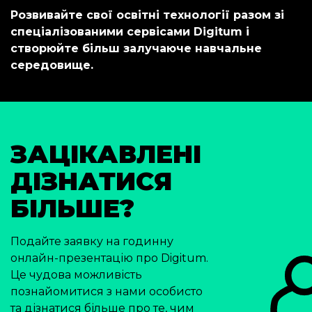
Розвивайте свої освітні технології разом зі
спеціалізованими сервісами Digitum і
створюйте більш залучаюче навчальне
середовище.
ЗАЦІКАВЛЕНІ
ДІЗНАТИСЯ
БІЛЬШЕ?
Подайте заявку на годинну
онлайн-презентацію про Digitum.
Це чудова можливість
познайомитися з нами особисто
та дізнатися більше про те, чим