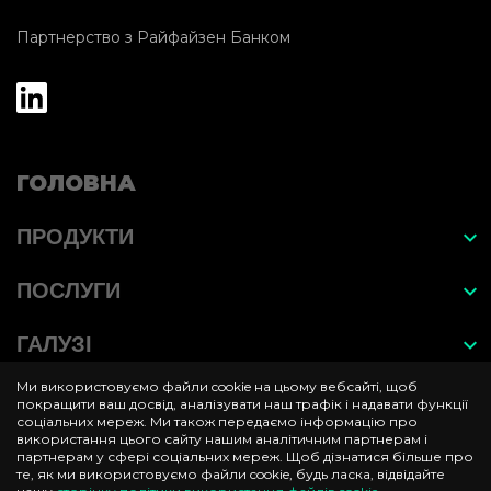
Партнерство з Райфайзен Банком
ГОЛОВНА
ПРОДУКТИ
EasyGrow
ПОСЛУГИ
Neuroscan
Гейміфікація
ГАЛУЗІ
Adbot
IT-рішення
Ми використовуємо файли cookie на цьому вебсайті, щоб
КОНТАКТИ
Банкінг та фінанси
покращити ваш досвід, аналізувати наш трафік і надавати функції
соціальних мереж. Ми також передаємо інформацію про
Клієнтський шлях, UI/UX
використання цього сайту нашим аналітичним партнерам і
Страхування
партнерам у сфері соціальних мереж. Щоб дізнатися більше про
те, як ми використовуємо файли cookie, будь ласка, відвідайте
Креативні концепції
Ритейл та Е-ком